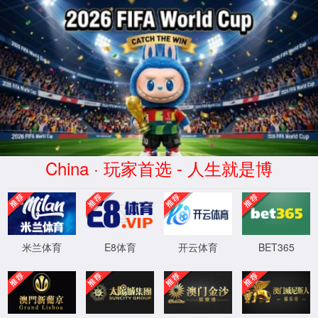
关于我们
集团介绍
集团架构
集团领导