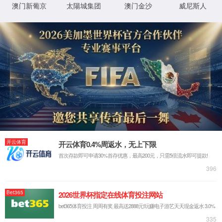
新闻资讯
头条新闻
媒体资讯
党建新闻
人事任免
公告公示