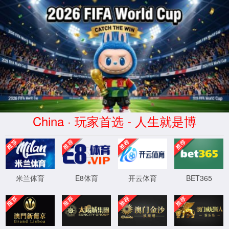
关于我们
集团介绍
集团架构
集团领导