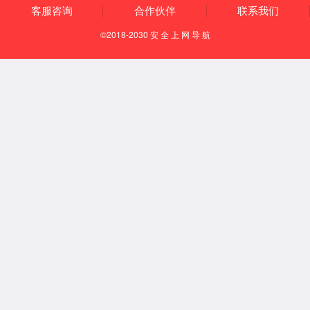
昆剧院
锡剧团
扬剧团
话剧院
歌剧舞剧院
交响乐团
民族乐团
评弹团
木偶剧团